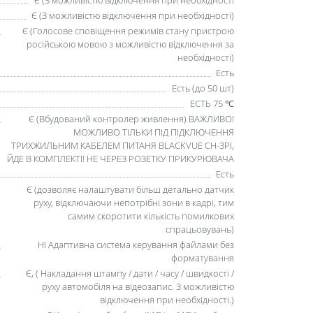
Є (З можливістю відключення при необхідності)
Є (Голосове сповіщення режимів стану пристрою
російською мовою з можливістю відключення за
необхідності)
Есть
Есть (до 50 шт)
ЕСТЬ 75 ℃
Є (Вбудований контролер живлення) ВАЖЛИВО!
МОЖЛИВО ТІЛЬКИ ПІД ПІДКЛЮЧЕННЯ
ТРИХЖИЛЬНИМ КАБЕЛЕМ ПИТАНЯ BLACKVUE CH-3PI,
ЙДЕ В КОМПЛЕКТІ! НЕ ЧЕРЕЗ РОЗЕТКУ ПРИКУРЮВАЧА
Есть
Є (дозволяє налаштувати більш детально датчик
руху, відключаючи непотрібні зони в кадрі, тим
самим скоротити кількість помилкових
спрацьовувань)
НІ Адаптивна система керування файлами без
форматування
Є, ( Накладання штампу / дати / часу / швидкості /
руху автомобіля на відеозапис. З можливістю
відключення при необхідності.)