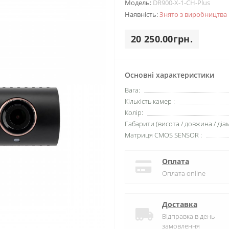
Модель:
DR900-X-1-CH-Plus
Наявність:
Знято з виробництва
20 250.00грн.
Основні характеристики
Вага:
Кількість камер :
Колір:
Габарити (висота / довжина / діам
Матриця CMOS SENSOR :
Оплата
Оплата online
Доставка
Відправка в день
замовлення