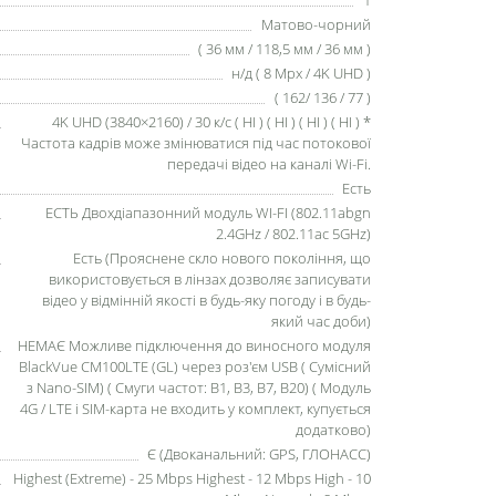
Матово-чорний
( 36 мм / 118,5 мм / 36 мм )
н/д ( 8 Mpx / 4K UHD )
( 162/ 136 / 77 )
4K UHD (3840×2160) / 30 к/с ( НІ ) ( НІ ) ( НІ ) ( НІ ) *
Частота кадрів може змінюватися під час потокової
передачі відео на каналі Wi-Fi.
Есть
ЕСТЬ Двохдіапазонний модуль WI-FI (802.11abgn
2.4GHz / 802.11ac 5GHz)
Есть (Прояснене скло нового покоління, що
використовується в лінзах дозволяє записувати
відео у відмінній якості в будь-яку погоду і в будь-
який час доби)
НЕМАЄ Можливе підключення до виносного модуля
BlackVue CM100LTE (GL) через роз'єм USB ( Сумісний
з Nano-SIM) ( Смуги частот: B1, B3, B7, B20) ( Модуль
4G / LTE і SIM-карта не входить у комплект, купується
додатково)
Є (Двоканальний: GPS, ГЛОНАСС)
Highest (Extreme) - 25 Mbps Highest - 12 Mbps High - 10