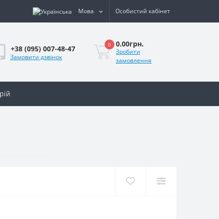
Мова
Особистий кабінет
0.00грн.
0
+38 (095) 007-48-47
Зробити
Замовити дзвінок
замовлення
рій