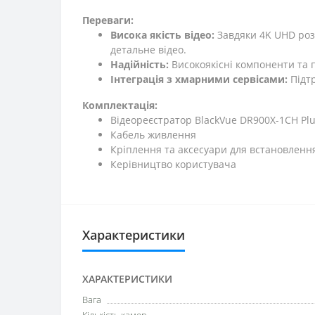
Переваги:
Висока якість відео:
Завдяки 4K UHD розд
детальне відео.
Надійність:
Високоякісні компоненти та п
Інтеграція з хмарними сервісами:
Підтр
Комплектація:
Відеореєстратор BlackVue DR900X-1CH Pl
Кабель живлення
Кріплення та аксесуари для встановленн
Керівництво користувача
Характеристики
ХАРАКТЕРИСТИКИ
Вага
Кількість камер