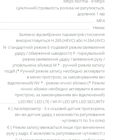
Mbps Normal - 8 Mbps
Циклічний (тривалість ролика не регулюється,
дорівнює 1 хв)
MP4
Немає
Залежно від вибраних параметрів стиснення
використовується H.265 (HEVC) або H.264 (AVC)
N- стандартний режим Е-подієвий режим (виявлення
удару / обмеження швидкості) Р- паркувальний
режим (виявлення удару / виявлення руху /
уповільнена зйомка) М * - ручний режим запису
подій (* Ручний режим запису необхідно активувати
в меню пристрою, за замовчуванням він
відключений) NV * - режим нічної зйомки (* Режим
нічної зйомки необхідно активувати в меню
пристрою, за замовчуванням він відключений)
LED REC LED LTE / WI-FI LED GPS LED SECURITY
Є ( Акселерометр - 3-х осьовий датчик прискорень
він же датчик удару з можливістю регулювання
чутливості по 3-х осях)
Є ( Режим запису вмикається лише при виникненні
руху у кадрі. Є можливість регулювання чутливості )
Є (З можливістю відключення при необхідності