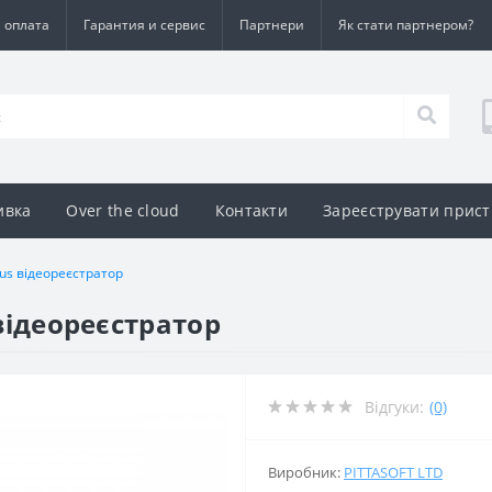
а оплата
Гарантия и сервис
Партнери
Як стати партнером?
ивка
Over the cloud
Контакти
Зареєструвати прист
lus відеореєстратор
 відеореєстратор
Відгуки:
(0)
Виробник:
PITTASOFT LTD