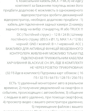
Є Коаксіальний кабель (MCX -> MCX) не йде у
комплекті! за бажанням покупець може його
придбати додатково Є можливість із однокамерного
відеореєстратора зробити двокамерний
відеореєстратор, необхідно додатково придбати : 1)
кабель для підключення задньої камери 2) камеру
заднього виду на вибір: стандартну, IR або TRUCK !!!
DC ( Постійний струм ) -- 12 В / 24 В ( Штекер
постійного струму: (Ø3.5 x Ø1.1), MAX 1 A / 12 В) (
чорний: GND / жовтий: B + / червоний: ACC )
ВАЖЛИВО! ДЛЯ АКТИВАЦІЇ ФУНКЦІЙ ВБУДОВАНОГО
КОНТРОЛЕРА ЖИВЛЕННЯ! МОЖЛИВО ТІЛЬКИ ПІД
ПІДКЛЮЧЕННЯ ТРИХЖИЛЬНИМ КАБЕЛЕМ
ХАРЧУВАННЯ BLACKVUE CH-3PI, ЙДЕ В КОМПЛЕКТІ!
НЕ ЧЕРЕЗ РОЗЕТКУ ПРИКУРЮВАЧА!
(32 Гб йде в комплекті) Підтримка карт об'ємом: ( 16
Гб / 32 Гб / 64 Гб / 128 Гб / 256 Гб )
ЕСТЬ 1) удаленный мониторинг авто в реальном
времени; 2) получение уведомлений на смартфон о
событиях, происходящих с автомобилем; 3) общение
с людьми в авто удаленно, при помощи смартфона;
4) просмотр видео с вашего регистратора удаленно;
5) перемещение файлов с вашего