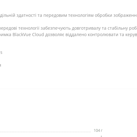
ільній здатності та передовим технологіям обробки зображення
ередові технології забезпечують довготривалу та стабільну ро
имка BlackVue Cloud дозволяє віддалено контролювати та керу
us
я
104 г
1