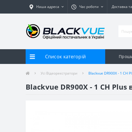
Наша адреса
Час роботи
Доставка т
Список категорій
Прош
Усі Відеореєстратори
Blackvue DR900X - 1 CH P
Blackvue DR900X - 1 CH Plus