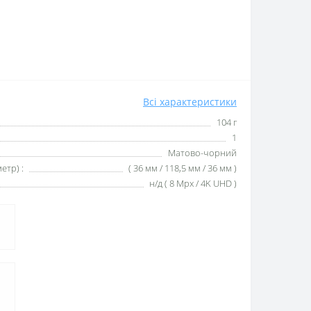
Всі характеристики
104 г
1
Матово-чорний
етр) :
( 36 мм / 118,5 мм / 36 мм )
н/д ( 8 Mpx / 4K UHD )