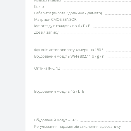
Колір
Габарити (висота / довжина / діаметр)
Матриця CMOS SENSOR
Кут огляду в градусах по Д / Г / В
Дозвіл запису
Функція автоповороту камери на 180 °
Вбудований модуль Wi-Fi 802.11 b / g / n
Оптика IR-LINZ
Вбудований модуль 4G / LTE
Вбудований модуль GPS
Регулювання параметрів стиснення відеозапису