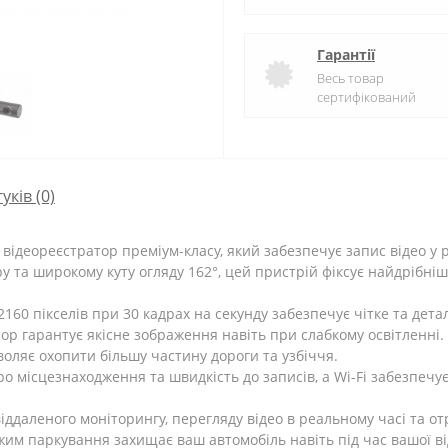
Гарантії
Весь товар
сертифікований
гуків (0)
деореєстратор преміум-класу, який забезпечує запис відео у роз
 та широкому куту огляду 162°, цей пристрій фіксує найдрібніші
160 пікселів при 30 кадрах на секунду забезпечує чітке та дета
 гарантує якісне зображення навіть при слабкому освітленні.
оляє охопити більшу частину дороги та узбіччя.
ро місцезнаходження та швидкість до записів, а Wi-Fi забезпеч
ддаленого моніторингу, перегляду відео в реальному часі та о
им паркування захищає ваш автомобіль навіть під час вашої ві