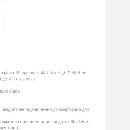
дільній здатності 4K Ultra High Definition
 деталі на дорозі.
льне відео.
ує бездротове підключення до смартфона для
тримання сповіщень через додаток BlackVue.
дсутності.