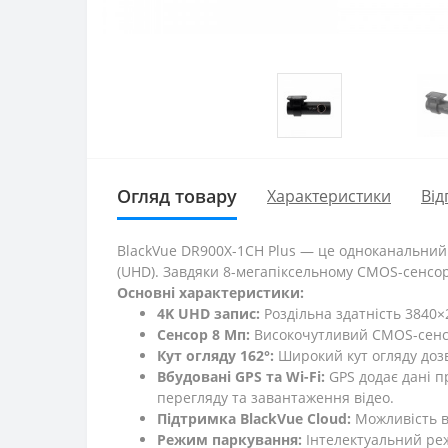
Огляд товару
Характеристики
Від
BlackVue DR900X-1CH Plus — це одноканальний ві
(UHD). Завдяки 8-мегапіксельному CMOS-сенсору
Основні характеристики:
4K UHD запис:
Роздільна здатність 3840×2
Сенсор 8 Мп:
Високочутливий CMOS-сенсор
Кут огляду 162°:
Широкий кут огляду дозв
Вбудовані GPS та Wi-Fi:
GPS додає дані п
перегляду та завантаження відео.
Підтримка BlackVue Cloud:
Можливість ві
Режим паркування:
Інтелектуальний реж