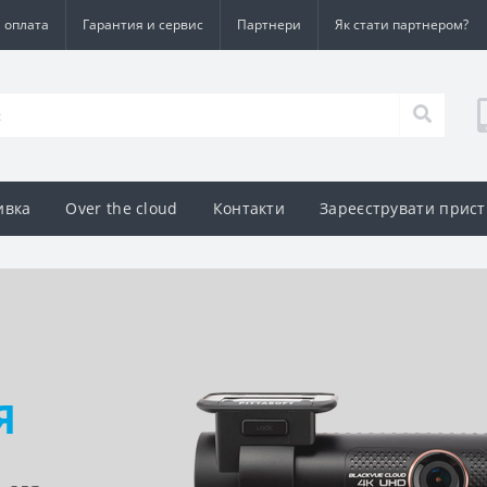
а оплата
Гарантия и сервис
Партнери
Як стати партнером?
ивка
Over the cloud
Контакти
Зареєструвати прист
Я