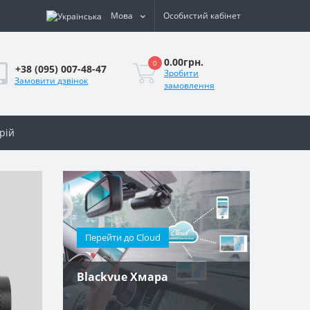
Мова
Особистий кабінет
0.00грн.
0
+38 (095) 007-48-47
Зробити
Замовити дзвінок
замовлення
рій
Перейти до Cloud
Blackvue Хмара