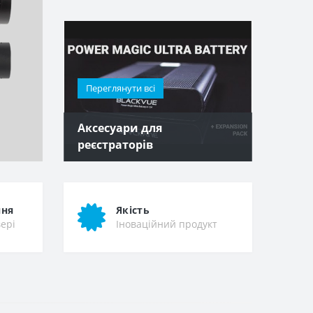
Переглянути всі
Аксесуари для
реєстраторів
ння
Якість
вері
Іноваційний продукт