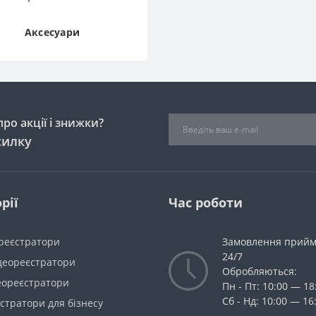
Аксесуари
ро акції і знижки?
силку
рії
Час роботи
ореєстратори
Замовлення прий
24/7
ідеореєстратори
Обробляються:
деореєстратори
Пн - Пт: 10:00 — 18
Сб - Нд: 10:00 — 16
стратори для бізнесу