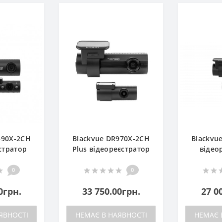
590X-2CH
Blackvue DR970X-2CH
Blackvu
стратор
Plus відеореєстратор
відео
0
0
0грн.
33 750.00грн.
27 0
ЯВНОСТІ
НЕМАЄ В НАЯВНОСТІ
НЕМАЄ 