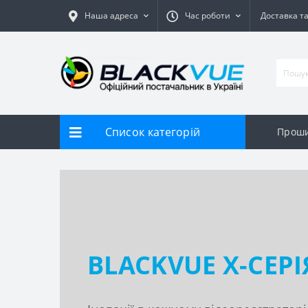
Наша адреса
Час роботи
Доставка т
Список категорій
Прош
BLACKVUE X-СЕРІ