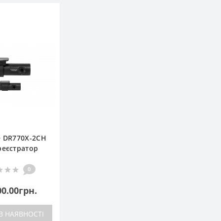
e DR770X-2CH
реєстратор
0
00.00грн.
В НАЯВНОСТІ