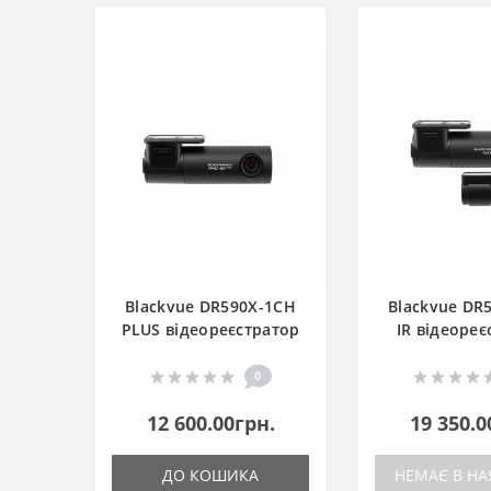
Blackvue DR590X-1CH
Blackvue DR
PLUS відеореєстратор
IR відеореє
0
12 600.00грн.
19 350.0
ДО КОШИКА
НЕМАЄ В НА