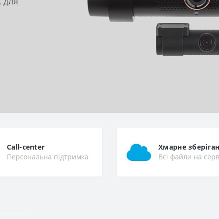
, для
Call-center
Хмарне зберіга
Персональна підтримка
Всі файли на сер