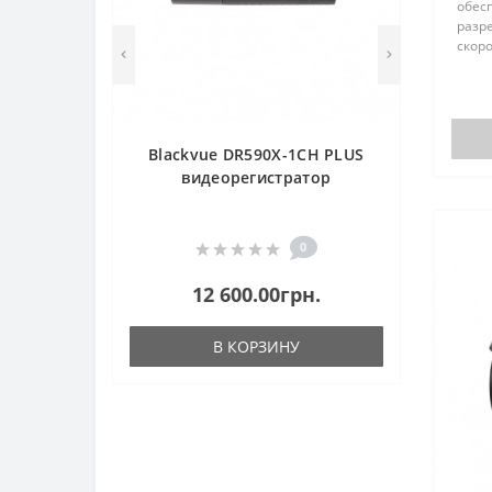
обес
разре
скоро
Осна
кото
каче
слабо
Blackvue DR590X-1CH PLUS
видеорегистратор
0
12 600.00грн.
В КОРЗИНУ