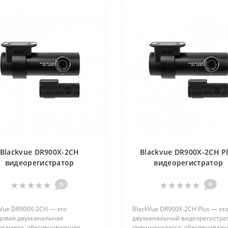
Blackvue DR900X-2CH
Blackvue DR900X-2CH P
видеорегистратор
видеорегистратор
0
0
kVue DR900X-2CH — это
BlackVue DR900X-2CH Plus — эт
довая двухканальная
двухканальный видеорегистра
окамера, обеспечивающая
премиум-класса, обеспечива