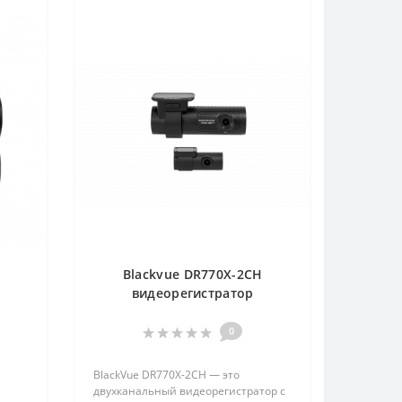
H
Blackvue DR770X-2CH
видеорегистратор
0
BlackVue DR770X-2CH — это
двухканальный видеорегистратор с