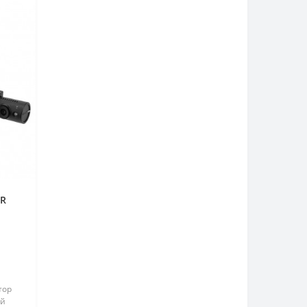
IR
тор
ый