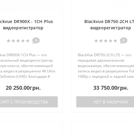
ackvue DR900X - 1CH Plus
Blackvue DR750-2CH L
видеорегистратор
видеорегистратор
0
0
Vue DR900X-1CH Plus — это
BlackVue DR750-2CH LTE — это
канальный видеорегистратор
передовая двухканальная
иум-класса, обеспечивающий
видеокамера, обеспечивающа
ь видео в разрешении 4K Ultra
запись видео в разрешении Ful
Definition (UHD). Благодаря 8-
1080p с передней и задней кам
пиксельному CMOS-сенсору и
Он оснащен встроенным 4G LT
20 250.00грн.
33 750.00грн.
ому углу обзора 162°,
модулем, который позволяет в
ойство фиксирует мельчайш..
быть подключенным к облачно
сервису ..
СНЯТ С ПРОИЗВОДСТВА
НЕТ В НАЛИЧИИ