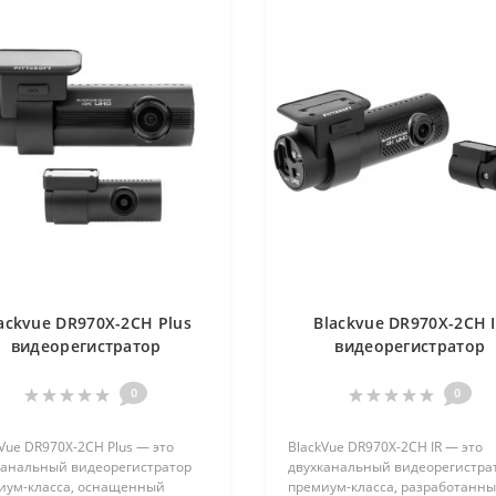
ackvue DR970X-2CH Plus
Blackvue DR970X-2CH 
видеорегистратор
видеорегистратор
0
0
Vue DR970X-2CH Plus — это
BlackVue DR970X-2CH IR — это
канальный видеорегистратор
двухканальный видеорегистра
иум-класса, оснащенный
премиум-класса, разработанн