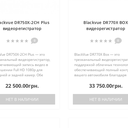
ackvue DR750X-2CH Plus
Blackvue DR770X BO
видеорегистратор
видеорегистратор
0
0
Vue DR750X-2CH Plus — это
BlackVue DR770X Box — это
канальный видеорегистратор,
трехканальный видеорегистрат
печивающий запись видео в
поддержкой облачных технолог
шении Full HD 1080p для
обеспечивающий полный конт
дней и задней камер. Обе
вашего автомобиля благодаря
ры оснащены сенсорами Sony
фронтальной, внутренней и з
22 500.00грн.
33 750.00грн.
IS, что гарантирует высокое
камерам. Компактные камеры
ство изображения даже при
подключаются к отдельному бл
..
записи, ..
НЕТ В НАЛИЧИИ
НЕТ В НАЛИЧИИ