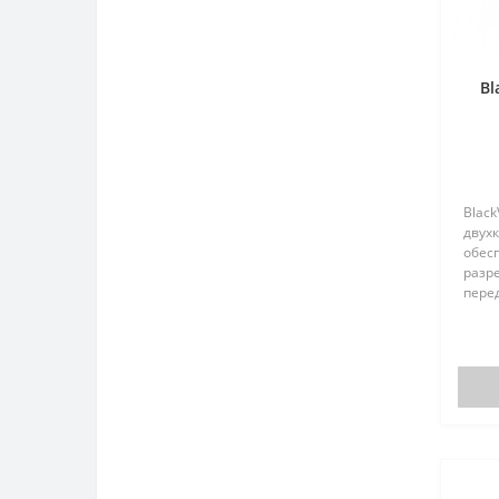
Bl
Black
двух
обес
разре
пере
каме
STARV
каче
слабо