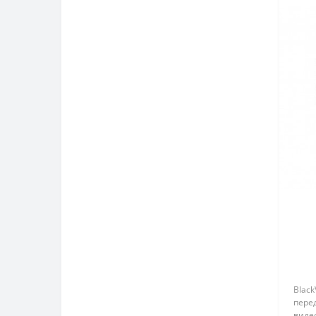
Blac
пере
виде