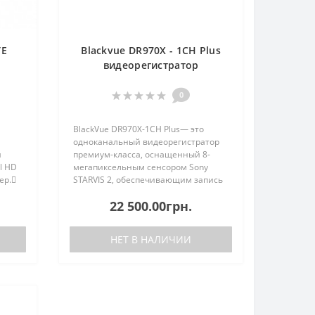
TE
Blackvue DR970X - 1CH Plus
видеорегистратор
0
BlackVue DR970X-1CH Plus— это
одноканальный видеорегистратор
я
премиум-класса, оснащенный 8-
l HD
мегапиксельным сенсором Sony
ер.
STARVIS 2, обеспечивающим запись
E
в 4K Ultra High Definition (UHD)
22 500.00грн.
сегда
качестве. Это в четыре раза больше
му
пикселей, чем в Full HD, что п..
НЕТ В НАЛИЧИИ