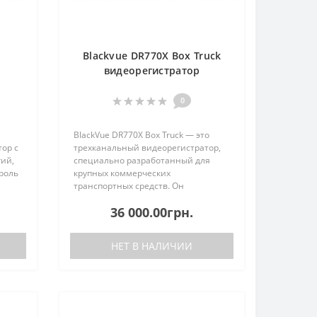
X
Blackvue DR770X Box Truck
видеорегистратор
0
BlackVue DR770X Box Truck — это
ор с
трехканальный видеорегистратор,
ий,
специально разработанный для
роль
крупных коммерческих
транспортных средств. Он
адней
обеспечивает полный
36 000.00грн.
видеоконтроль вашего автомобиля
оку
благодаря фронтальной,
внутренней и внешней
НЕТ В НАЛИЧИИ
камерам.Основны..