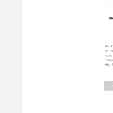
Bl
Black
одно
прем
запис
High 
мега
широк
устр