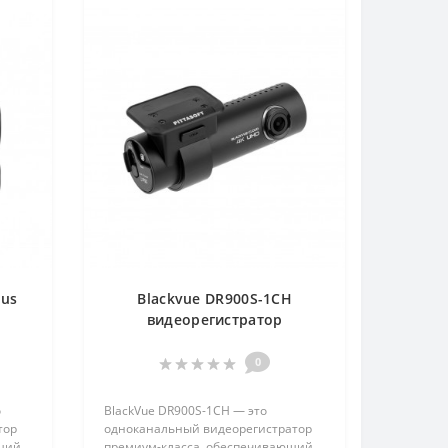
lus
Blackvue DR900S-1CH
видеорегистратор
0
о
BlackVue DR900S-1CH — это
тор
одноканальный видеорегистратор
ющий
премиум-класса, обеспечивающий