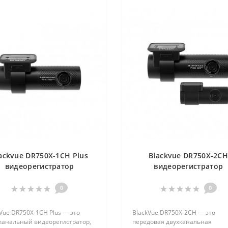
ackvue DR750X-1CH Plus
Blackvue DR750X-2C
видеорегистратор
видеорегистратор
0
0
Vue DR750X-1CH Plus — это
BlackVue DR750X-2CH — это
канальный видеорегистратор,
передовая двухканальная