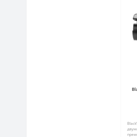
Bl
Black
двух
прем