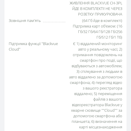
ЖИВЛЕННЯ BLACKVUE CH-3PI,
ЙДЕ В КОМПЛЕКТІ! НЕ ЧЕРЕЗ
РОЗЕТКУ ПРИКУРЮВАЧА
Зовнішня пам'ять
(64 Гб йде в комплекті)
Підтримка карт об'ємом: (16
Гб/32 Гб/64 Гб/128 Гб/256
Гб/512 Гб/1 Тб)
Підтримка функції "Blackvue
Є 1) віддалений моніторинг
Cloud"
авто у реальному часі; 2)
отримання повідомлень на
смартфон про події, що
відбуваються з автомобілем;
3) спілкування з людьми в
авто віддалено за допомогою
смартфона; 4) перегляд відео
з вашого реєстратора
віддалено; 5) переміщення
файлів з вашого
відеореєстратора Blackvue у
хмарне сховище ""Cloud"" за
допомогою смартфона або
планшета; 6) визначення на
карті місцезнаходження