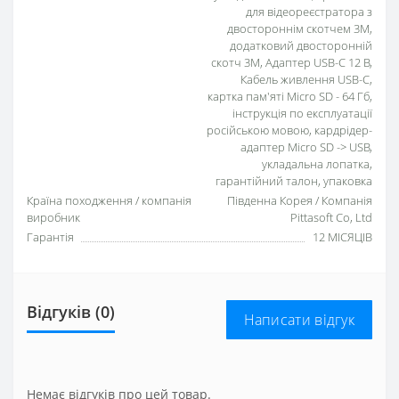
для відеореєстратора з
двостороннім скотчем 3М,
додатковий двосторонній
скотч 3М, Адаптер USB-C 12 В,
Кабель живлення USB-C,
картка пам'яті Micro SD - 64 Гб,
інструкція по експлуатації
російською мовою, кардрідер-
адаптер Micro SD -> USB,
укладальна лопатка,
гарантійний талон, упаковка
Країна походження / компанія
Південна Корея / Компанія
виробник
Pittasoft Co, Ltd
Гарантія
12 МІСЯЦІВ
Відгуків (0)
Написати відгук
Немає відгуків про цей товар.