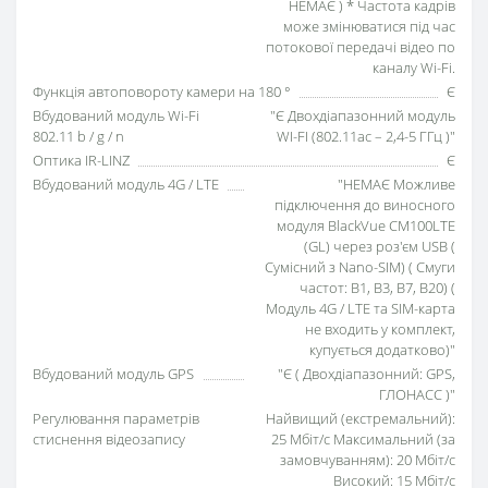
НЕМАЄ ) * Частота кадрів
може змінюватися під час
потокової передачі відео по
каналу Wi-Fi.
Функція автоповороту камери на 180 °
Є
Вбудований модуль Wi-Fi
"Є Двохдіапазонний модуль
802.11 b / g / n
WI-FI (802.11ac – 2,4-5 ГГц )"
Оптика IR-LINZ
Є
Вбудований модуль 4G / LTE
"НЕМАЄ Можливе
підключення до виносного
модуля BlackVue CM100LTE
(GL) через роз'єм USB (
Сумісний з Nano-SIM) ( Смуги
частот: B1, B3, B7, B20) (
Модуль 4G / LTE та SIM-карта
не входить у комплект,
купується додатково)"
Вбудований модуль GPS
"Є ( Двохдіапазонний: GPS,
ГЛОНАСС )"
Регулювання параметрів
Найвищий (екстремальний):
стиснення відеозапису
25 Мбіт/с Максимальний (за
замовчуванням): 20 Мбіт/с
Високий: 15 Мбіт/с