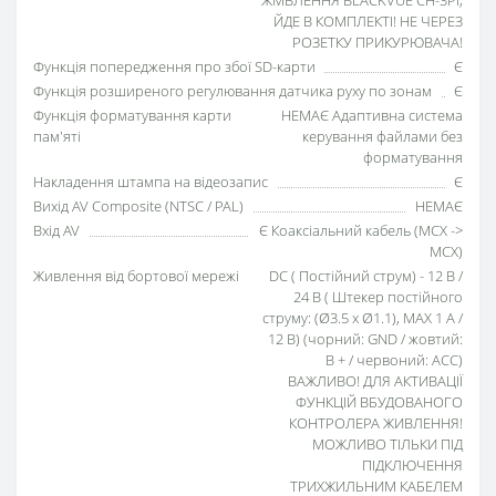
ЙДЕ В КОМПЛЕКТІ! НЕ ЧЕРЕЗ
РОЗЕТКУ ПРИКУРЮВАЧА!
Функція попередження про збої SD-карти
Є
Функція розширеного регулювання датчика руху по зонам
Є
Функція форматування карти
НЕМАЄ Адаптивна система
пам'яті
керування файлами без
форматування
Накладення штампа на відеозапис
Є
Вихід AV Composite (NTSC / PAL)
НЕМАЄ
Вхід AV
Є Коаксіальний кабель (MCX ->
MCX)
Живлення від бортової мережі
DC ( Постійний струм) - 12 В /
24 В ( Штекер постійного
струму: (Ø3.5 x Ø1.1), MAX 1 A /
12 В) (чорний: GND / жовтий:
B + / червоний: ACC)
ВАЖЛИВО! ДЛЯ АКТИВАЦІЇ
ФУНКЦІЙ ВБУДОВАНОГО
КОНТРОЛЕРА ЖИВЛЕННЯ!
МОЖЛИВО ТІЛЬКИ ПІД
ПІДКЛЮЧЕННЯ
ТРИХЖИЛЬНИМ КАБЕЛЕМ