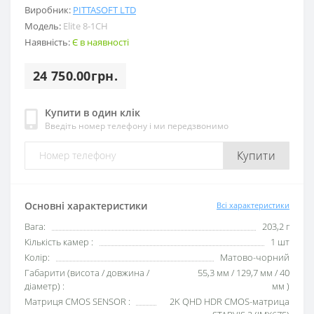
Виробник:
PITTASOFT LTD
Модель:
Elite 8-1CH
Наявність:
Є в наявності
24 750.00грн.
Купити в один клік
Введіть номер телефону і ми передзвонимо
Купити
Основні характеристики
Всі характеристики
Вага:
203,2 г
Кількість камер :
1 шт
Колір:
Матово-чорний
Габарити (висота / довжина /
55,3 мм / 129,7 мм / 40
діаметр) :
мм )
Матриця CMOS SENSOR :
2K QHD HDR CMOS-матрица