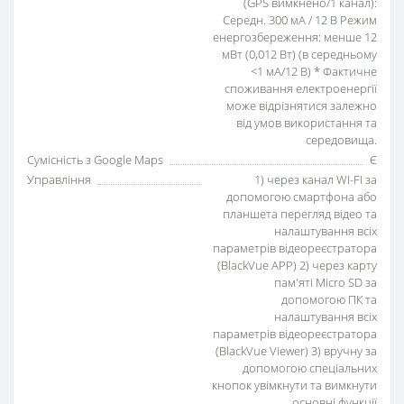
(GPS вимкнено/1 канал):
Середн. 300 мА / 12 В Режим
енергозбереження: менше 12
мВт (0,012 Вт) (в середньому
<1 мА/12 В) * Фактичне
споживання електроенергії
може відрізнятися залежно
від умов використання та
середовища.
Сумісність з Google Maps
Є
Управління
1) через канал WI-FI за
допомогою смартфона або
планшета перегляд відео та
налаштування всіх
параметрів відеореєстратора
(BlackVue APP) 2) через карту
пам'яті Micro SD за
допомогою ПК та
налаштування всіх
параметрів відеореєстратора
(BlackVue Viewer) 3) вручну за
допомогою спеціальних
кнопок увімкнути та вимкнути
основні функції