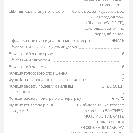
вимкнений )"
LED індикація стану пристрою
Світлодіод запису, світлодіод
GPS, світлодіод b/w/l
(Bluetooth/Wi-Fi/LTE),
світлодіод безпеки на
передній панелі
Інфрачервоне підсвічування задньої камери
НЕМАЄ
Вбудований G-SENSOR (Датчик удару)
Є
Вбудований датчик руху
Є
Вбудований Мікрофон
Є
Вбудований динамік
Є
Функція голосового сповіщення
Є
Функція запланованого перезавантаження
Є
Функція захисту подієвих файлів від
Є ( ДО 50 ШТ
перезапису
)
Функція захисту пристрою від перегріву
Є 70 ℃
Функція контролю рівня
Є (Вбудований контролер
заряду АКБ
живлення) ВАЖЛИВО!
МОЖЛИВО ТІЛЬКИ ПІД
ПІДКЛЮЧЕННЯ
ТРИХЖИЛЬНИМ КАБЕЛЕМ
ЖМВЛЕННЯ BLACKVUE CH-3PI,