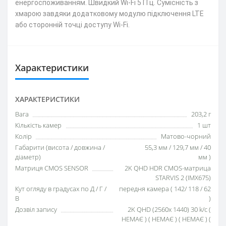
енергоспоживанням. Швидкий Wi-Fi 5 ГГц. Сумісність з
хмарою завдяки додатковому модулю підключення LTE
або сторонній точці доступу Wi-Fi.
Характеристики
ХАРАКТЕРИСТИКИ
Вага
203,2 г
Кількість камер
1 шт
Колір
Матово-чорний
Габарити (висота / довжина /
55,3 мм / 129,7 мм / 40
діаметр)
мм )
Матриця CMOS SENSOR
2K QHD HDR CMOS-матрица
STARVIS 2 (IMX675)
Кут огляду в градусах по Д / Г /
передня камера ( 142/ 118 / 62
В
)
Дозвіл запису
2K QHD (2560x 1440) 30 k/c (
НЕМАЄ ) ( НЕМАЄ ) ( НЕМАЄ ) (