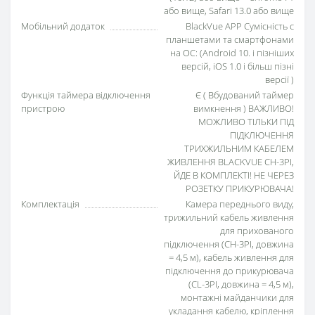
або вище, Safari 13.0 або вище
Мобільний додаток
BlackVue APP Сумісність с
планшетами та смартфонами
на ОС: (Android 10. і пізніших
версій, iOS 1.0 і більш пізні
версії )
Функція таймера відключення
Є ( Вбудований таймер
пристрою
вимкнення ) ВАЖЛИВО!
МОЖЛИВО ТІЛЬКИ ПІД
ПІДКЛЮЧЕННЯ
ТРИХЖИЛЬНИМ КАБЕЛЕМ
ЖИВЛЕННЯ BLACKVUE CH-3PI,
ЙДЕ В КОМПЛЕКТІ! НЕ ЧЕРЕЗ
РОЗЕТКУ ПРИКУРЮВАЧА!
Комплектація
Камера переднього виду,
трижильний кабель живлення
для прихованого
підключення (CH-3PI, довжина
= 4,5 м), кабель живлення для
підключення до прикурювача
(CL-3PI, довжина = 4,5 м),
монтажні майданчики для
укладання кабелю, кріплення