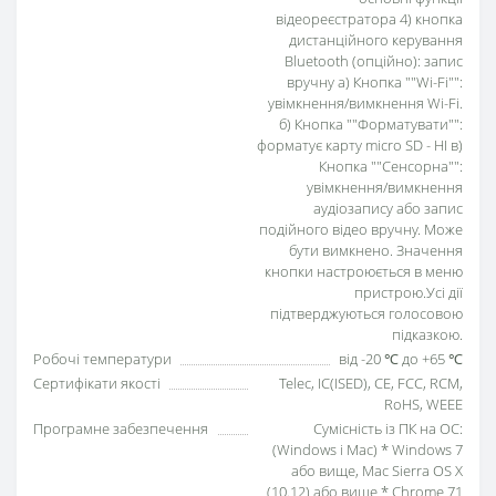
відеореєстратора 4) кнопка
дистанційного керування
Bluetooth (опційно): запис
вручну а) Кнопка ""Wi-Fi"":
увімкнення/вимкнення Wi-Fi.
б) Кнопка ""Форматувати"":
форматує карту micro SD - НІ в)
Кнопка ""Сенсорна"":
увімкнення/вимкнення
аудіозапису або запис
подійного відео вручну. Може
бути вимкнено. Значення
кнопки настроюється в меню
пристрою.Усі дії
підтверджуються голосовою
підказкою.
Робочі температури
від -20 ℃ до +65 ℃
Сертифікати якості
Telec, IC(ISED), CE, FCC, RCM,
RoHS, WEEE
Програмне забезпечення
Сумісність із ПК на ОС:
(Windows і Mac) * Windows 7
або вище, Mac Sierra OS X
(10.12) або вище * Chrome 71