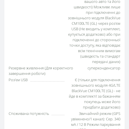
вашого авто та його
швидкості) Можливе лише
при підключенні до
зовнішнього модуля BlackVue
CM100LTE (GL) через роз'єм
USB (Не входить у комплект,
купується додатково) або при
підключенні до сторонньої
точки доступу, яка відповідає
всім технічним вимогам
(швидкість та стандарт
передачі даних)
Резервне живлення (Для коректного
суперконденсатор
завершення роботи)
Роз'єм USB
Є (тільки для підключення
зовнішнього модуля 4G/LTE
BlackVue CM100LTE (GL) - не
йде в комплекті! за бажанням
покупець може його
придбати додатково)
Споживана потужність
Звичайний режим (GPS
увімкнено/1 канал): Сер. 340
мА / 12 В Режим паркування