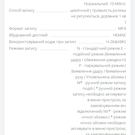
Нормальний: 10 Мбіт/с
Спосіб запису
циклічний ( тривалість ролика
не регулюється, дорівнює 1 хв
)
Формат запису
MP4
Вбудований дисплей
НЕМАЄ
Використовуваний кодак при записі
H.264(ABK)
Режими запису
N - стандартний режим E –
подійний режим (Виявлення
удару / обмеження швидкості)
P - паркувальний режим (
Виявлення удару / Виявлення
руху / Уповільнена зйомка )
M* - ручний режим запису
подій ( * ручний режим
запису необхідно активувати
в меню пристрою, за
замовчуванням він
відключений) NV* - режим
нічної зйомки ( * режим
нічної зйомки необхідно
активувати в меню пристрою,
за замовчуванням він