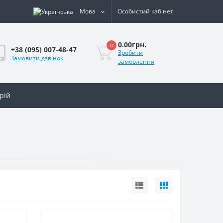
Мова
Особистий кабінет
0.00грн.
0
+38 (095) 007-48-47
Зробити
Замовити дзвінок
замовлення
рій