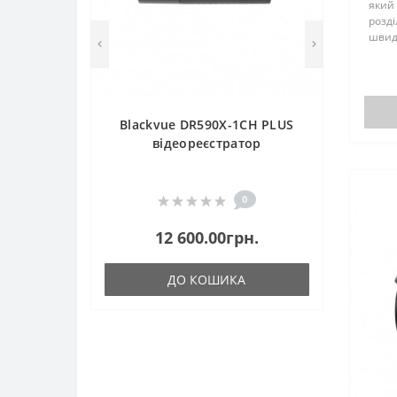
який 
розді
швидк
Осна
він г
зобра
Blackvue DR590X-1CH PLUS
відеореєстратор
0
12 600.00грн.
ДО КОШИКА