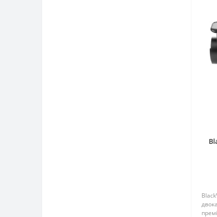
Bl
Black
двок
прем