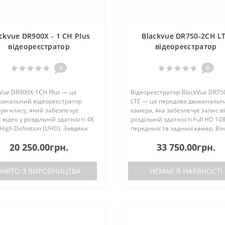
ckvue DR900X - 1 CH Plus
Blackvue DR750-2CH L
відеореєстратор
відеореєстратор
0
0
Vue DR900X-1CH Plus — це
Відеореєстратор BlackVue DR75
канальний відеореєстратор
LTE — це передова двоканальн
ум-класу, який забезпечує
камера, яка забезпечує запис ві
 відео у роздільній здатності 4K
роздільній здатності Full HD 10
 High Definition (UHD). Завдяки
передньої та задньої камер. Він
гапіксельному CMOS-сенсору та
оснащений вбудованим модул
20 250.00грн.
33 750.00грн.
ому куту огляду 162°, цей
LTE, що дозволяє постійно
рій фіксує най..
підключатися до хмарн..
ЗНЯТО З ВИРОБНИЦТВА
НЕМАЄ В НАЯВНОСТІ