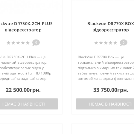
ackvue DR750X-2CH PLUS
Blackvue DR770X BO
відеореєстратор
відеореєстратор
0
0
Vue DR750X-2CH Plus — це
BlackVue DR770X Box — це
анальний відеореєстратор,
триканальний відеореєстратор 
забезпечує запис відео у
підтримкою хмарних технологі
льній здатності Full HD 1080p
забезпечує повний захист ваш
ередньої та задньої камер.
автомобіля завдяки фронтальн
ві камери оснащені сенсорами
внутрішній та задній камерам.
22 500.00грн.
33 750.00грн.
STARVIS, що гарантує високу
Компактні камери підключають
ь зображення навіть пр..
окремого блоку запису, який мо
НЕМАЄ В НАЯВНОСТІ
НЕМАЄ В НАЯВНОСТІ