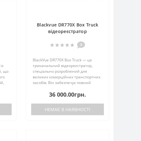
X
Blackvue DR770X Box Truck
відеореєстратор
0
BlackVue DR770X Box Truck — це
із
триканальний відеореєстратор,
й, що
спеціально розроблений для
ого
великих комерційних транспортних
ій,
засобів. Він забезпечує повний
відеозахист вашого автомобіля
36 000.00грн.
ся до
завдяки фронтальній, внутрішній та
ж..
зовнішній камерам.Основні
характе..
НЕМАЄ В НАЯВНОСТІ