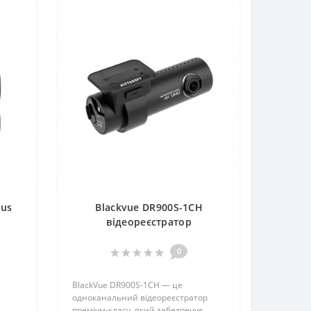
lus
Blackvue DR900S-1CH
відеореєстратор
0
BlackVue DR900S-1CH — це
одноканальний відеореєстратор
преміум-класу, який забезпечує