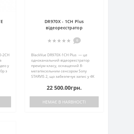
TE
DR970X - 1CH Plus
відеореєстратор
0
0-2CH
BlackVue DR970X-1CH Plus — це
а
одноканальний відеореєстратор
део у
преміум-класу, оснащений 8-
80p з
мегапіксельним сенсором Sony
STARVIS 2, що забезпечує запис у 4K
ем 4G
Ultra High Definition (UHD) якості. Це
22 500.00грн.
в чотири рази більше пікселів, ніж у
Full HD, що дозв..
НЕМАЄ В НАЯВНОСТІ