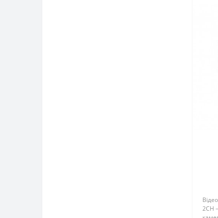
Відео
2CH 
камер