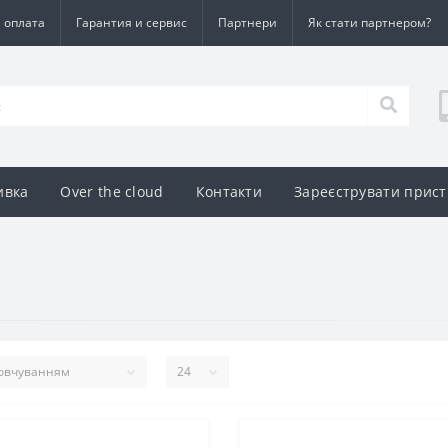
а оплата
Гарантия и сервис
Партнери
Як стати партнером?
ивка
Over the cloud
Контакти
Зареєструвати прист