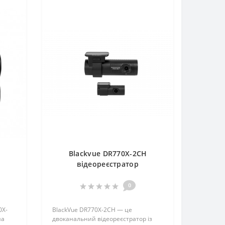
H
Blackvue DR770X-2CH
відеореєстратор
0
0X-
BlackVue DR770X-2CH — це
на
двоканальний відеореєстратор із