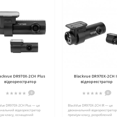
ackvue DR970X-2CH Plus
Blackvue DR970X-2CH 
відеореєстратор
відеореєстратор
0
0
Vue DR970X-2CH Plus — це
BlackVue DR970X-2CH IR — це
анальний відеореєстратор
двоканальний відеореєстратор
іум-класу, оснащений
преміум-класу, розроблений