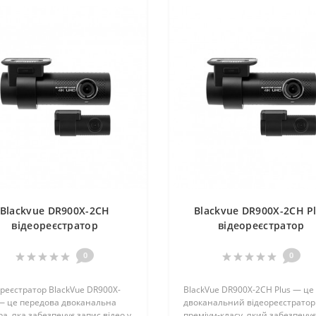
Blackvue DR900X-2CH
Blackvue DR900X-2CH P
відеореєстратор
відеореєстратор
0
0
реєстратор BlackVue DR900X-
BlackVue DR900X-2CH Plus — це
— це передова двоканальна
двоканальний відеореєстратор
а, яка забезпечує запис відео у
преміум-класу, який забезпечує